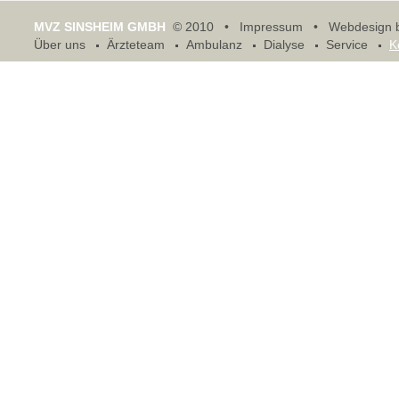
MVZ SINSHEIM GMBH
© 2010 •
Impressum
•
Webdesign 
Über uns
Ärzteteam
Ambulanz
Dialyse
Service
K